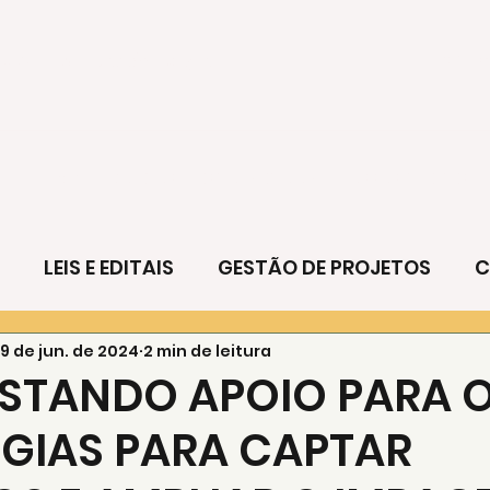
etos -
10+ anos de atuação
conta
Início
PROJETOS
ESCOLA ECOOA
NOSSOS CLIENTES
LEIS E EDITAIS
GESTÃO DE PROJETOS
C
19 de jun. de 2024
2 min de leitura
ARTE E CULTURA
TECNOLOGIA
CONHECIM
STANDO APOIO PARA 
GIAS PARA CAPTAR