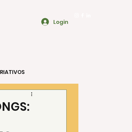
to@ecooa.com.br
Login
SOBRE
BLOG ECOOAR CRIATIVO
RIATIVOS
ENTO
ONGS: