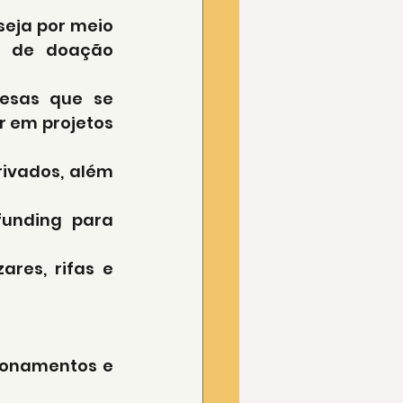
seja por meio 
s de doação 
esas que se 
 em projetos 
privados, além 
funding para 
res, rifas e 
ionamentos e 