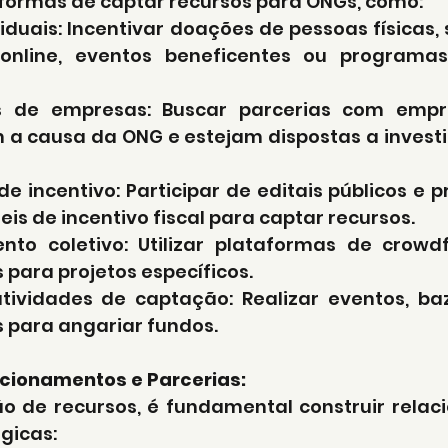
 formas de captar recursos para ONGs, como:
ividuais: Incentivar doações de pessoas físicas, 
nline, eventos beneficentes ou programa
os de empresas: Buscar parcerias com empr
 a causa da ONG e estejam dispostas a investir
is de incentivo: Participar de editais públicos e 
eis de incentivo fiscal para captar recursos.
nto coletivo: Utilizar plataformas de crowd
para projetos específicos.
atividades de captação: Realizar eventos, baza
s para angariar fundos.
cionamentos e Parcerias:
 de recursos, é fundamental construir relac
gicas: