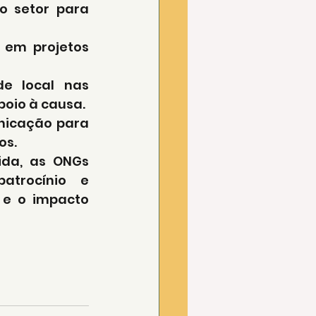
o setor para 
 em projetos 
e local nas 
poio à causa.
nicação para 
os.
da, as ONGs 
trocínio e 
 e o impacto 