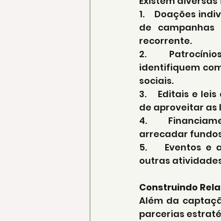
Existem diversas
1.    Doações ind
de campanhas o
recorrente.
2.    Patrocíni
identifiquem com
sociais.
3.    Editais e le
de aproveitar as l
4.    Financiame
arrecadar fundos 
5.    Eventos e 
outras atividade
Construindo Rela
Além da captação
parcerias estraté