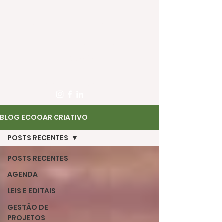
ECOOA - Escritório de
Projetos -
10+ anos de
atuação
contato@ecooa.com.br
BLOG ECOOAR CRIATIVO
POSTS RECENTES
POSTS RECENTES
AGENDA
LEIS E EDITAIS
GESTÃO DE
PROJETOS