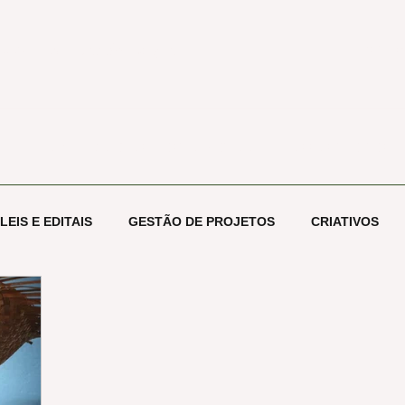
etos -
10+ anos de atuação
conta
Início
PROJETOS
ESCOLA ECOOA
NOSSOS CLIENTES
LEIS E EDITAIS
GESTÃO DE PROJETOS
CRIATIVOS
OGIA
CONHECIMENTO