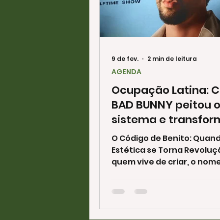
9 de fev.
2 min de leitura
AGENDA
Ocupação Latina: 
BAD BUNNY peitou 
sistema e transfor
Super Bowl em um
O Código de Benito: Quan
revolução cultural
Estética se Torna Revoluç
quem vive de criar, o nom
Bunny deixou de ser apen
marca fonográfica para s
um estudo de caso sobre 
da autenticidade radical.