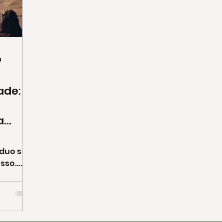
a
ade:
a
íduo são
sso.
Wars,