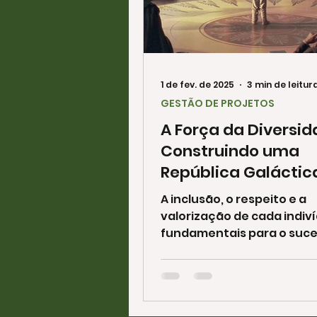
1 de fev. de 2025
3 min de leitur
GESTÃO DE PROJETOS
A Força da Diversid
Construindo uma
República Galáctic
Inclusiva
A inclusão, o respeito e a
valorização de cada indiv
fundamentais para o suce
Assim como na saga Star 
onde se unem