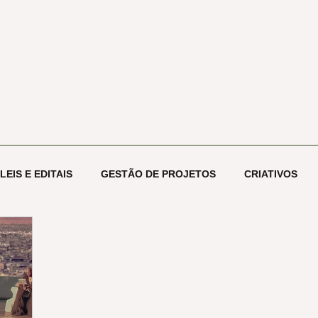
etos -
10+ anos de atuação
conta
Início
PROJETOS
ESCOLA ECOOA
NOSSOS CLIENTES
LEIS E EDITAIS
GESTÃO DE PROJETOS
CRIATIVOS
OGIA
CONHECIMENTO