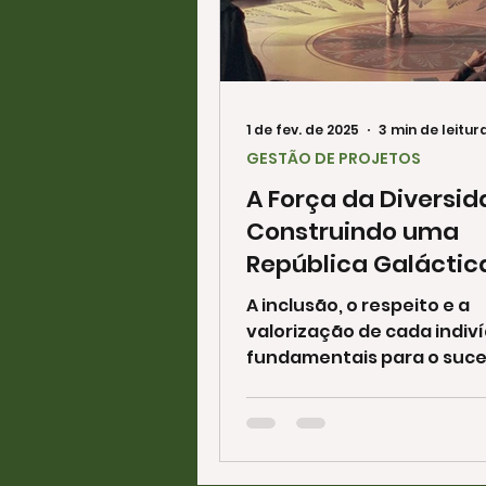
1 de fev. de 2025
3 min de leitur
GESTÃO DE PROJETOS
A Força da Diversid
Construindo uma
República Galáctic
Inclusiva
A inclusão, o respeito e a
valorização de cada indiv
fundamentais para o suce
Assim como na saga Star 
onde se unem