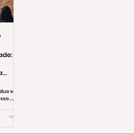
a
ade:
a
íduo são
sso.
Wars,