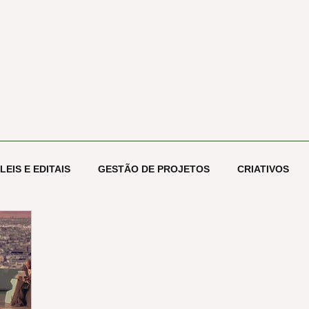
etos -
10+ anos de atuação
conta
Início
PROJETOS
ESCOLA ECOOA
NOSSOS CLIENTES
LEIS E EDITAIS
GESTÃO DE PROJETOS
CRIATIVOS
OGIA
CONHECIMENTO